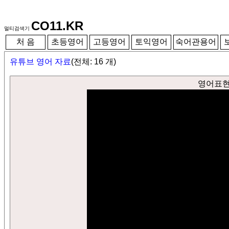
CO11.KR
멀티검색기
처 음
초등영어
고등영어
토익영어
숙어관용어
유튜브 영어 자료
(전체: 16 개)
영어표현 :